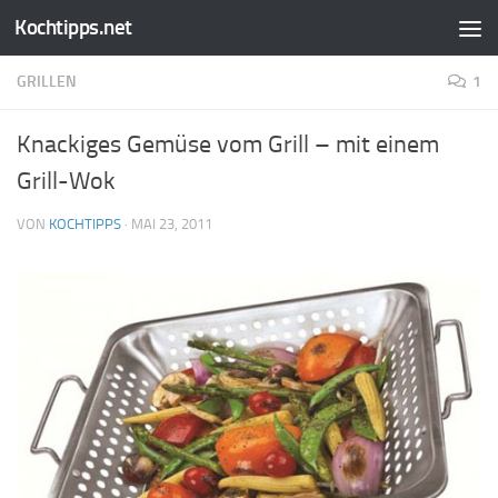
Kochtipps.net
Zum Inhalt springen
GRILLEN
1
Knackiges Gemüse vom Grill – mit einem
Grill-Wok
VON
KOCHTIPPS
·
MAI 23, 2011