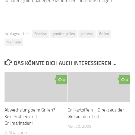
Minuten grillen, dabei jede Minute den Inhalt umschlagen
Schlagwörter:
Gemüse
gemüse grillen
grill wok
Grillen
Marinade
DAS KÖNNTE DICH AUCH INTERESSIEREN …
0
0
Abwechslung beim Grillen?
Grillkartoffeln – Direkt aus der
Kein Problem mit
Glut auf den Tisch
Grillmarinaden!
MAI 20, 2009
JUNI 4, 2009