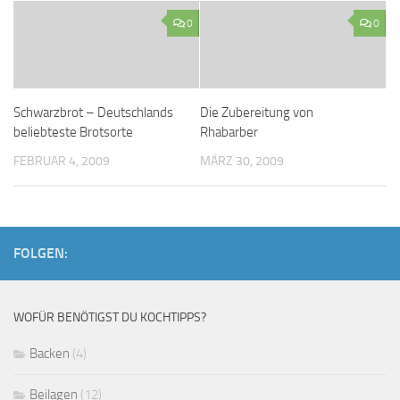
0
0
Schwarzbrot – Deutschlands
Die Zubereitung von
beliebteste Brotsorte
Rhabarber
FEBRUAR 4, 2009
MÄRZ 30, 2009
FOLGEN:
WOFÜR BENÖTIGST DU KOCHTIPPS?
Backen
(4)
Beilagen
(12)