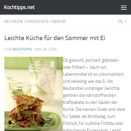
Kochtipps.net
Zum Inhalt springen
BEILAGEN
/
FRÜHSTÜCK
/
SNACKS
1
Leichte Küche für den Sommer mit Ei
VON
KOCHTIPPS
·
JUNI 28, 2009
Ob gekocht, pochiert, gebraten
oder frittiert – kaum ein
Lebensmittel ist so unkompliziert
und vielseitig wie das Ei. Als
Bestandteil unzähliger Gerichte
gehören die nährstoffreichen
Kraftpakete zu den Säulen der
Küche. Die kleinen Ovale sind ideal
für Salate, als Brotbelag, zum
Picknick, für südliche Frittata oder
erfrischende Eisdesserts. Leicht